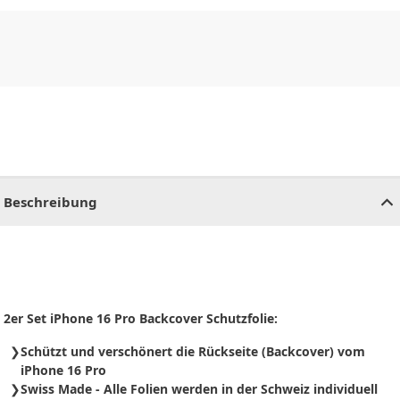
CHF
0.00
CHF
0.00
CHF
0.00
CHF
0.00
CHF
0.00
CH
Beschreibung
2er Set iPhone 16 Pro Backcover Schutzfolie:
Schützt und verschönert die Rückseite (Backcover) vom
iPhone 16 Pro
Swiss Made - Alle Folien werden in der Schweiz individuell