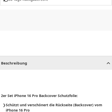
CHF
0.00
CHF
0.00
CHF
0.00
CHF
0.00
CHF
0.00
CH
Beschreibung
2er Set iPhone 16 Pro Backcover Schutzfolie:
Schützt und verschönert die Rückseite (Backcover) vom
iPhone 16 Pro