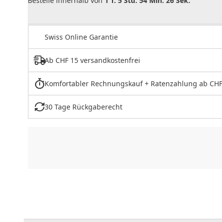
Bestelle innerhalb von
1 T. 5 Std. 54 Min. 26 Sek.
Swiss Online Garantie
Ab CHF 15 versandkostenfrei
Komfortabler Rechnungskauf + Ratenzahlung ab CHF
30 Tage Rückgaberecht
CHF
0.00
CHF
0.00
CHF
0.00
CHF
0.00
CHF
0.