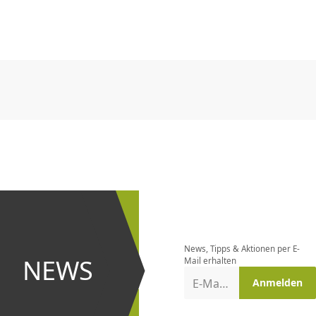
CHF
0.00
CHF
0.00
CHF
0.00
CHF
0.00
CHF
0.00
CH
CHF
0.00
CHF
0.00
CHF
0.00
CHF
0.00
CHF
0.00
CH
Newsletter
bestellen
News, Tipps & Aktionen per E-
und bei
NEWS
Mail erhalten
Aktionen
E-Mail-Adresse
Anmelden
erster