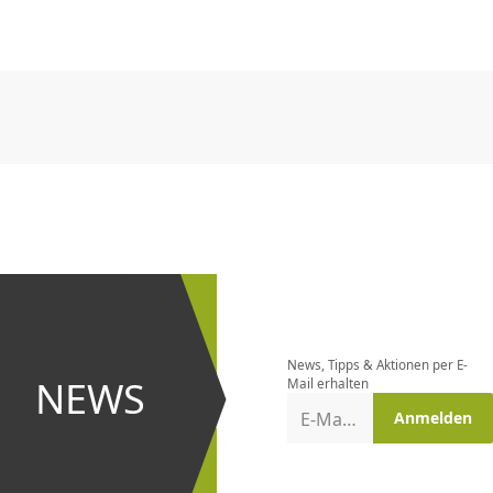
CHF
0.00
CHF
0.00
CHF
0.00
CHF
0.00
CHF
0.00
CH
CHF
0.00
CHF
0.00
CHF
0.00
CHF
0.00
CHF
0.00
CH
Newsletter
bestellen
News, Tipps & Aktionen per E-
und bei
NEWS
Mail erhalten
Aktionen
E-Mail-Adresse
Anmelden
erster
sein!