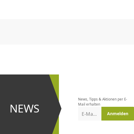
CHF
0.00
CHF
0.00
CHF
0.00
CHF
0.00
CHF
0.00
CH
CHF
0.00
CHF
0.00
CHF
0.00
CHF
0.00
CHF
0.00
CH
Newsletter
bestellen
News, Tipps & Aktionen per E-
und bei
NEWS
Mail erhalten
Aktionen
E-Mail-Adresse
Anmelden
erster
sein!