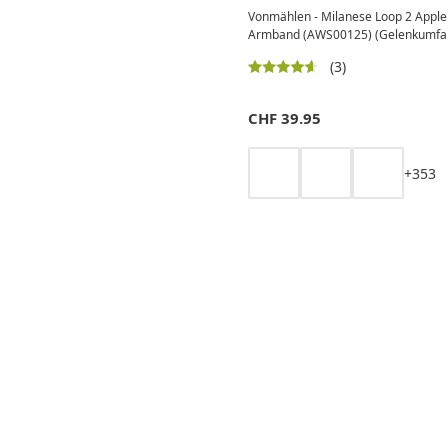
Vonmählen - Milanese Loop 2 Apple
Armband (AWS00125) (Gelenkumfan
(3)
CHF
39.95
+
3
5
3