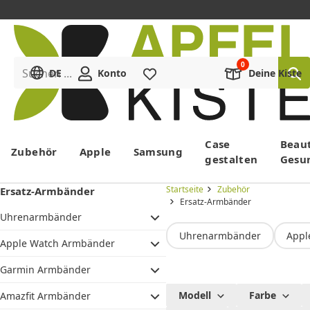
Suchen ...
DE
Konto
Merkliste
Deine Kiste
Menü
Case
Beau
Zubehör
Apple
Samsung
gestalten
Gesu
Startseite
Zubehör
Ersatz-Armbänder
Ersatz-Armbänder
Uhrenarmbänder
Uhrenarmbänder
Appl
Apple Watch Armbänder
Garmin Armbänder
Smartwatch
Modell
Farbe
Amazfit Armbänder