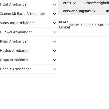
Ersatzarmbände
Preis
Stossfestigkei
Fitbit Armbänder
Verwendungsort
Un
Xiaomi Mi Band Armbänder
14747
Samsung Armbänder
Seite:
1
2
3
4
5
Sortie
Artikel
Huawei Armbänder
Polar Armbänder
Haylou Armbänder
Oppo Armbänder
Google Armbänder