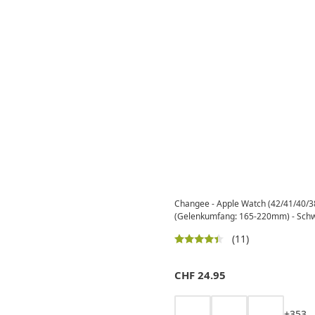
Changee - Apple Watch (42/41/40/
(Gelenkumfang: 165-220mm) - Sch
(11)
CHF
24.95
+
3
5
3