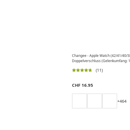
Changee - Apple Watch (42/41/40/3
Doppelverschluss (Gelenkumfang: 
(11)
CHF
16.95
+
4
6
4