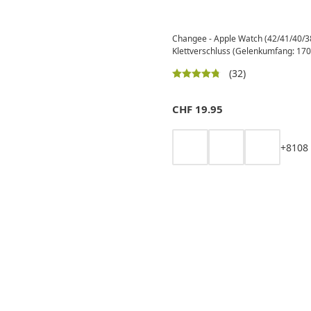
Changee - Apple Watch (42/41/40/
Klettverschluss (Gelenkumfang: 170
(32)
CHF
19.95
+
8
10
8