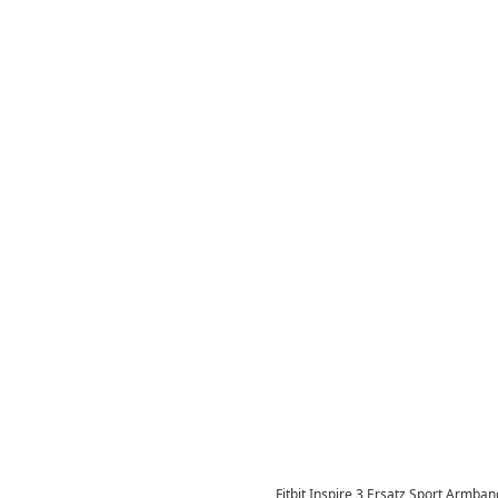
Fitbit Inspire 3 Ersatz Sport Armb