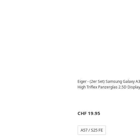
Eiger - (2er Set) Samsung Galaxy A3
High Triflex Panzerglas 2.5D Displ
CHF
19.95
A57 / S25 FE