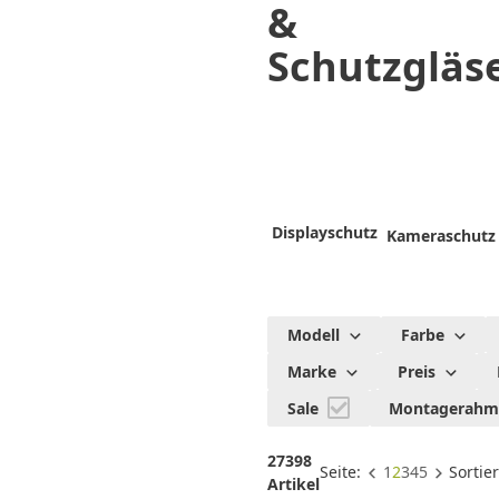
&
&
Schutzgläser
Schutzgläs
Displayschutz
Kameraschutz
Modell
Farbe
Marke
Preis
Sale
Montagerah
27398
Seite:
1
2
3
4
5
Sortie
Artikel