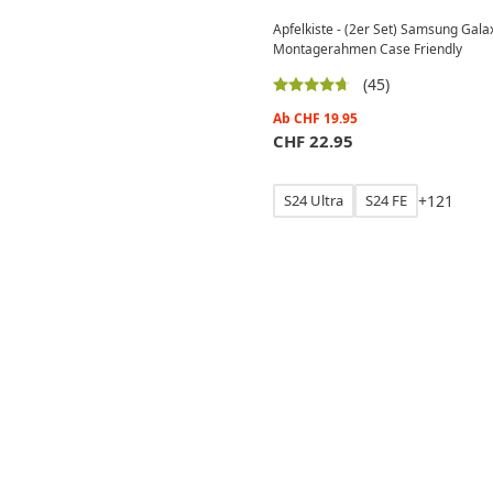
Apfelkiste - (2er Set) Samsung Gala
Montagerahmen Case Friendly
(45)
Ab
CHF
19.95
CHF
22.95
S24 Ultra
S24 FE
+
1
2
1