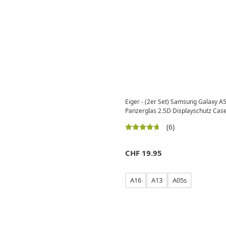
Eiger - (2er Set) Samsung Galaxy A5
Panzerglas 2.5D Displayschutz Cas
(6)
CHF
19.95
A16
A13
A05s