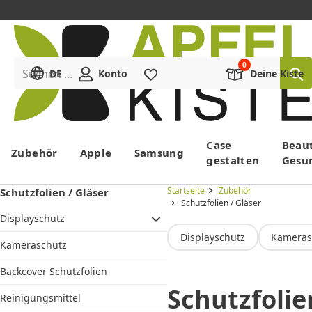
Suchen ...
DE
Konto
Merkliste
Deine Kiste
Menü
Case
Beau
Zubehör
Apple
Samsung
gestalten
Gesu
Startseite
Zubehör
Schutzfolien / Gläser
Schutzfolien / Gläser
Displayschutz
Displayschutz
Kameras
Kameraschutz
Backcover Schutzfolien
Schutzfolie
Schutzfolien
Reinigungsmittel