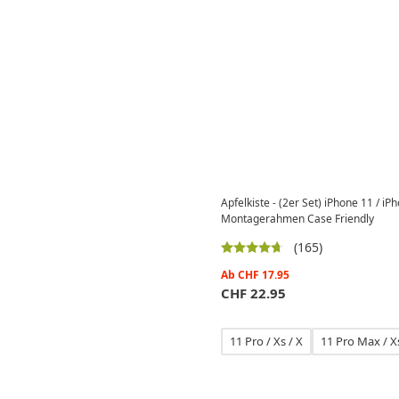
Apfelkiste - (2er Set) iPhone 11 / i
Montagerahmen Case Friendly
(165)
Ab
CHF
17.95
CHF
22.95
11 Pro / Xs / X
11 Pro Max / 