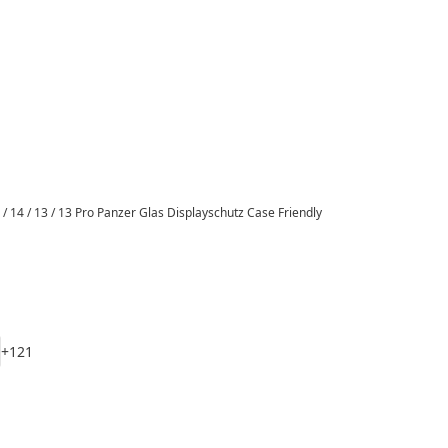
 / 14 / 13 / 13 Pro Panzer Glas Displayschutz Case Friendly
+
1
2
1