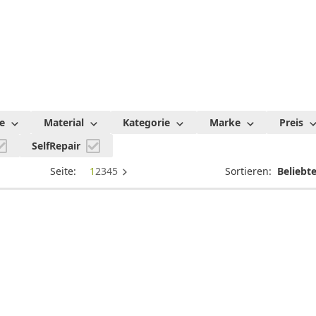
Displayschutz
e
Material
Kategorie
Marke
Preis
SelfRepair
Seite:
1
2
3
4
5
Sortieren: