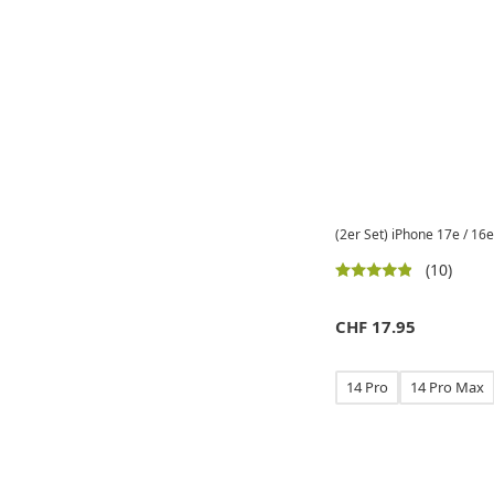
(2er Set) iPhone 17e / 16e
(10)
CHF
17.95
14 Pro
14 Pro Max