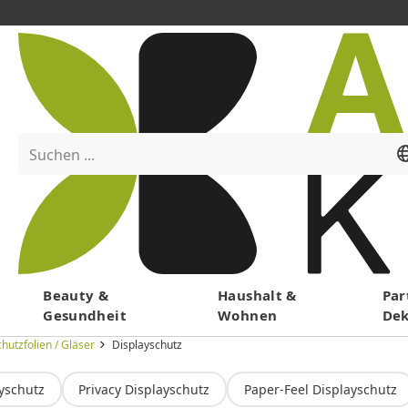
Suchen ...
Menü
Beauty &
Haushalt &
Par
Gesundheit
Wohnen
De
hutzfolien / Gläser
Displayschutz
ayschutz
Privacy Displayschutz
Paper-Feel Displayschutz