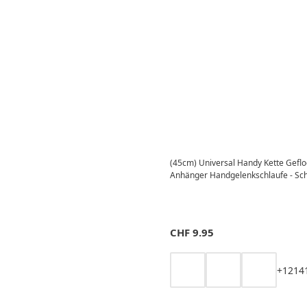
(45cm) Universal Handy Kette Gef
Anhänger Handgelenkschlaufe - Sc
CHF
9.95
+
12
14