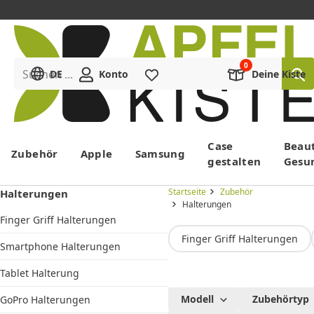
Suchen ...
DE
Konto
Merkliste
Deine Kiste
Menü
Case
Beau
Zubehör
Apple
Samsung
gestalten
Gesu
Startseite
Zubehör
Halterungen
Halterungen
Finger Griff Halterungen
Finger Griff Halterungen
Smartphone Halterungen
Tablet Halterung
Halterungen
Modell
Zubehörtyp
GoPro Halterungen