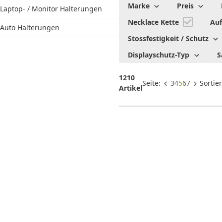
für Dein
Marke
Preis
Laptop- / Monitor Halterungen
Smartphone
Necklace Kette
Auf
& Tablet
Auto Halterungen
Stossfestigkeit / Schutz
Displayschutz-Typ
S
1210
Seite:
3
4
5
6
7
Sortie
Artikel