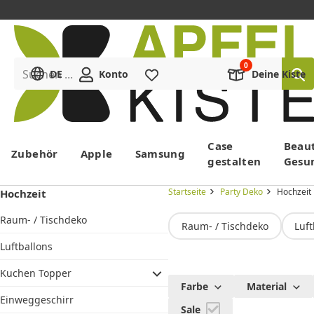
Suchen ...
DE
Konto
Merkliste
Deine Kiste
Menü
Case
Beau
Zubehör
Apple
Samsung
gestalten
Gesu
Startseite
Party Deko
Hochzeit
Hochzeit
Raum- / Tischdeko
Raum- / Tischdeko
Luft
Luftballons
Kuchen Topper
Hochzeits
Farbe
Material
Einweggeschirr
Sale