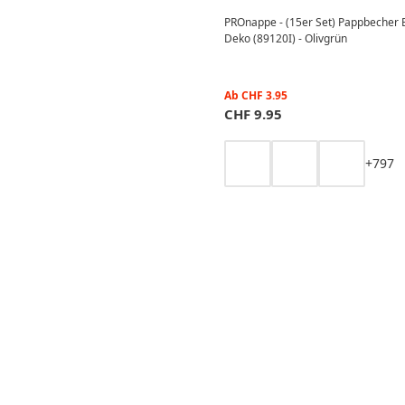
PROnappe - (15er Set) Pappbecher E
Deko (89120I) - Olivgrün
Ab
CHF
3.95
CHF
9.95
+
7
9
7