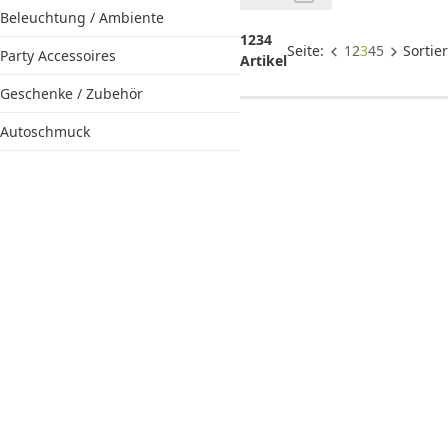
Beleuchtung / Ambiente
1234
Seite:
1
2
3
4
5
Sortie
Party Accessoires
Artikel
Geschenke / Zubehör
Autoschmuck