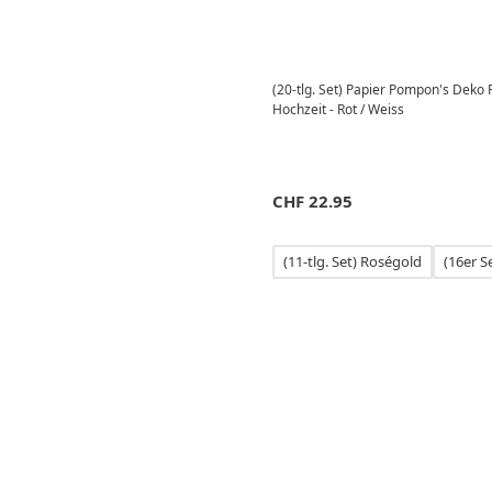
(20-tlg. Set) Papier Pompon's Deko 
Hochzeit - Rot / Weiss
CHF
22.95
(11-tlg. Set) Roségold
(16er S