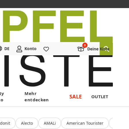
DE
Konto
Merkliste
Deine Kiste
ty
Mehr
SALE
OUTLET
ko
entdecken
donit
Alecto
AMALi
American Tourister
Amoru