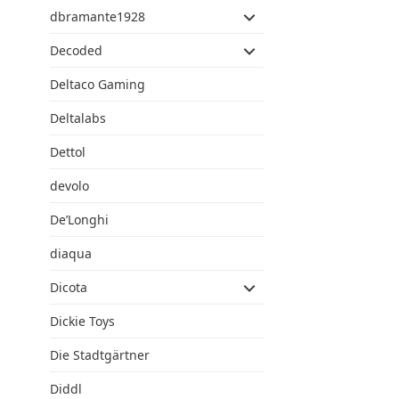
dbramante1928
Decoded
Deltaco Gaming
Deltalabs
Dettol
devolo
De’Longhi
diaqua
Dicota
Dickie Toys
Die Stadtgärtner
Diddl