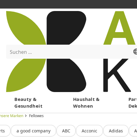
Suchen ...
Menü
Beauty &
Haushalt &
Par
Gesundheit
Wohnen
De
nsere Marken
Fellowes
rts
a good company
ABC
Acconic
Adidas
A