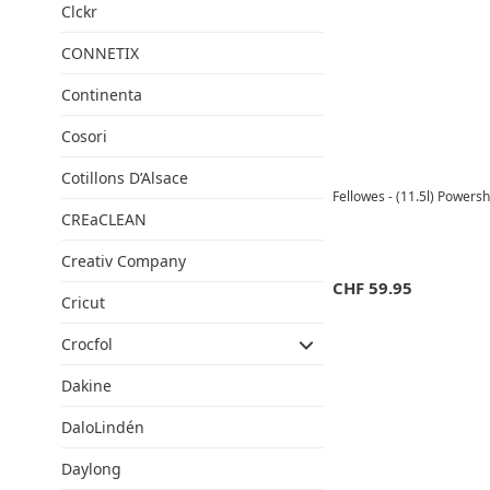
Clckr
CONNETIX
Continenta
Cosori
Cotillons D’Alsace
Fellowes - (11.5l) Powers
CREaCLEAN
Creativ Company
CHF
59.95
Cricut
Crocfol
Dakine
DaloLindén
Daylong