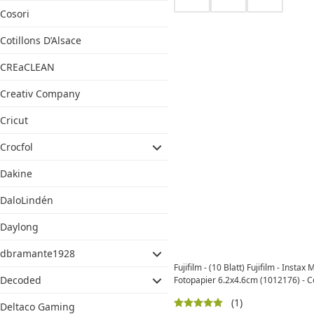
Cosori
Cotillons D’Alsace
CREaCLEAN
Creativ Company
Cricut
Crocfol
Dakine
DaloLindén
Daylong
dbramante1928
Fujifilm - (10 Blatt) Fujifilm - Instax 
Decoded
Fotopapier 6.2x4.6cm (1012176) - Co
(1)
Deltaco Gaming