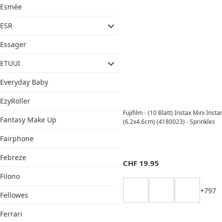
Esmée
ESR
Essager
ETUUI
Everyday Baby
EzyRoller
Fujifilm - (10 Blatt) Instax Mini Inst
Fantasy Make Up
(6.2x4.6cm) (4180023) - Sprinkles
Fairphone
Febreze
CHF
19.95
Filono
+
7
9
7
Fellowes
Ferrari