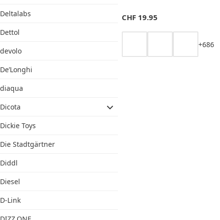
Deltalabs
CHF
19.95
Dettol
+
6
8
6
devolo
De’Longhi
diaqua
Dicota
Dickie Toys
Die Stadtgärtner
Diddl
Diesel
D-Link
DIZZ.ONE