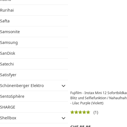
Rurihai
Safta
Samsonite
Samsung
SanDisk
Satechi
Satisfyer
Schönenberger Elektro
Fujifilm - Instax Mini 12 Sofortbild
SentoSphère
Blitz und Selfiefunktion / Nahauf
- Lilac Purple (Violett)
SHARGE
(1)
Shellbox
CHF
85.95