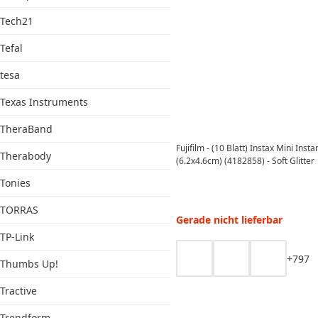
Tech21
Tefal
tesa
Texas Instruments
TheraBand
Fujifilm - (10 Blatt) Instax Mini Inst
Therabody
(6.2x4.6cm) (4182858) - Soft Glitter
Tonies
TORRAS
Gerade nicht lieferbar
TP-Link
+
7
9
7
Thumbs Up!
Tractive
Trendform