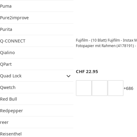
Puma
Pure2improve
Purita
Fujifilm - (10 Blatt) Fujifilm - Instax 
Q-CONNECT
Fotopapier mit Rahmen (4178191) -
Qialino
QPart
CHF
22.95
Quad Lock
Qwetch
+
6
8
6
Red Bull
Redpepper
reer
Reisenthel