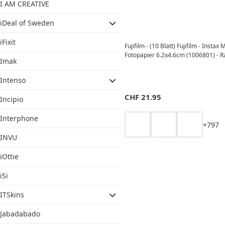
I AM CREATIVE
iDeal of Sweden
iFixit
Fujifilm - (10 Blatt) Fujifilm - Instax 
Fotopapier 6.2x4.6cm (1006801) - 
Imak
Intenso
CHF
21.95
Incipio
Interphone
+
7
9
7
INVU
iOttie
iSi
ITSkins
Jabadabado