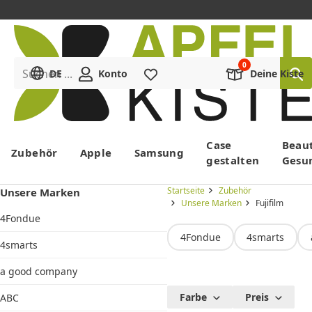
Suchen ...
DE
Konto
Merkliste
Deine Kiste
Menü
Case
Beau
Zubehör
Apple
Samsung
gestalten
Gesu
Startseite
Zubehör
Unsere Marken
Unsere Marken
Fujifilm
4Fondue
4Fondue
4smarts
4smarts
a good company
Fujifilm
Farbe
Preis
ABC