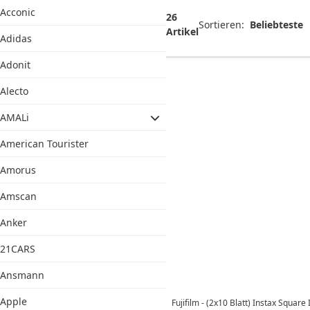
Kameras und
Acconic
Zubehör
26
Sortieren:
Artikel
Adidas
Adonit
Alecto
AMALi
American Tourister
Amorus
Amscan
Anker
21CARS
Ansmann
Apple
Fujifilm - (2x10 Blatt) Instax Square