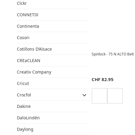
Clckr
CONNETIX
Continenta
Cosori
Cotillons D’Alsace
Spinlock - 75 N ALTO Belt
CREaCLEAN
Creativ Company
CHF
82.95
Cricut
Crocfol
Dakine
DaloLindén
Daylong