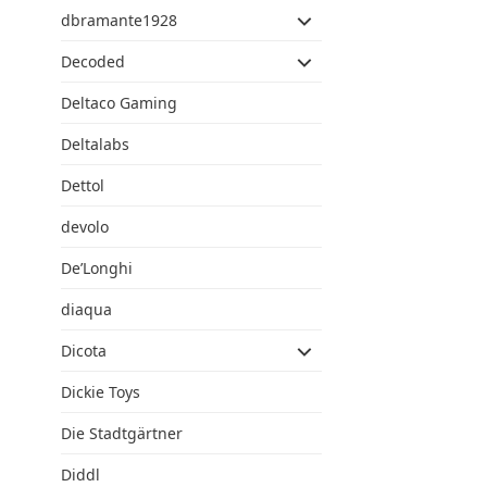
dbramante1928
Decoded
Deltaco Gaming
Deltalabs
Dettol
devolo
De’Longhi
diaqua
Dicota
Dickie Toys
Die Stadtgärtner
Diddl