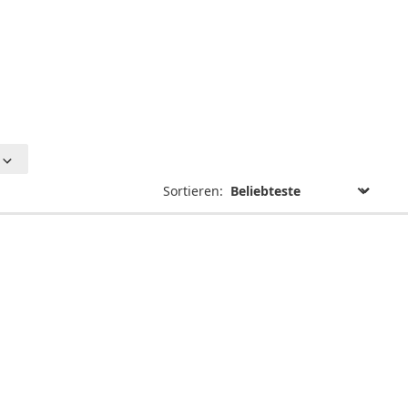
Spinlock
Rettungsringe
Sortieren:
Schwimmhilfen