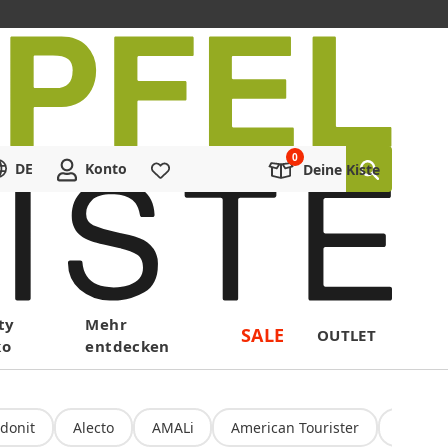
DE
Konto
Merkliste
Deine Kiste
ty
Mehr
SALE
OUTLET
ko
entdecken
donit
Alecto
AMALi
American Tourister
Amoru