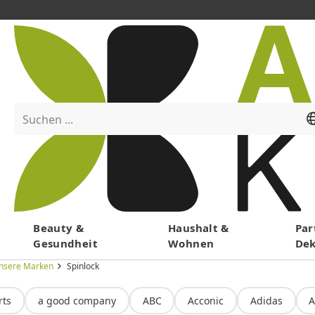
Suchen ...
Menü
Beauty &
Haushalt &
Par
Gesundheit
Wohnen
De
nsere Marken
Spinlock
rts
a good company
ABC
Acconic
Adidas
A